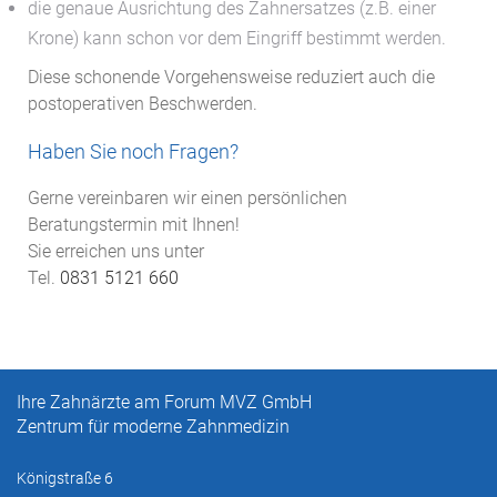
die genaue Ausrichtung des Zahnersatzes (z.B. einer
Krone) kann schon vor dem Eingriff bestimmt werden.
Diese schonende Vorgehensweise reduziert auch die
postoperativen Beschwerden.
Haben Sie noch Fragen?
Gerne vereinbaren wir einen persönlichen
Beratungstermin mit Ihnen!
Sie erreichen uns unter
Tel.
0831 5121 660
Ihre Zahnärzte am Forum MVZ GmbH
Zentrum für moderne Zahnmedizin
Königstraße 6