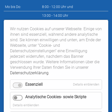
Mo bis Do:
8:00 - 12:00 Uhr und
13:00 - 14:00 Uhr
Fr:
8:00 - 13:00 Uhr
Wir nutzen Cookies auf unserer Webseite. Einige von
ihnen sind essenziell, während andere analytische
Neupatientensprechstunde nach telefonischer Vereinbarung:
sind. Sie können einwilligen und unten, am Ende der
Webseite, unter "Cookie- und
Datenschutzeinstellungen" eine Einwilligung
jederzeit widerrufen, nachdem das Banner
geschlossen wurde. Weitere Informationen über die
Verwendung Ihrer Daten finden Sie in unserer
Dr. Wilke:
Datenschutzerklärung
.
im Moment keine Neupatientenaufnahme
Essenziell
Details einblenden
Dr. Pelczer:
im Moment keine Neupatientenaufnahme
Analytische Cookies- sowie Skripte
Details einblenden