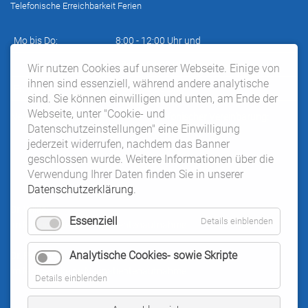
Telefonische Erreichbarkeit Ferien
Mo bis Do:
8:00 - 12:00 Uhr und
13:00 - 14:00 Uhr
Wir nutzen Cookies auf unserer Webseite. Einige von
ihnen sind essenziell, während andere analytische
Fr:
8:00 - 13:00 Uhr
sind. Sie können einwilligen und unten, am Ende der
Webseite, unter "Cookie- und
Neupatientensprechstunde nach telefonischer Vereinbarung:
Datenschutzeinstellungen" eine Einwilligung
jederzeit widerrufen, nachdem das Banner
geschlossen wurde. Weitere Informationen über die
Verwendung Ihrer Daten finden Sie in unserer
Datenschutzerklärung
.
Dr. Wilke:
Essenziell
Details einblenden
im Moment keine Neupatientenaufnahme
Analytische Cookies- sowie Skripte
Dr. Pelczer:
im Moment keine Neupatientenaufnahme
Details einblenden